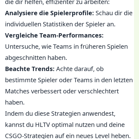
die dir helfen, effizienter zu arbeiten:
Analysiere die Spielerprofile:
Schau dir die
individuellen Statistiken der Spieler an.
Vergleiche Team-Performances:
Untersuche, wie Teams in früheren Spielen
abgeschnitten haben.
Beachte Trends:
Achte darauf, ob
bestimmte Spieler oder Teams in den letzten
Matches verbessert oder verschlechtert
haben.
Indem du diese Strategien anwendest,
kannst du HLTV optimal nutzen und deine
CSGO-Strategien auf ein neues Level heben.