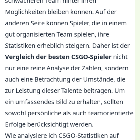
schwächeren Team hinter ihren
Möglichkeiten bleiben können. Auf der
anderen Seite können Spieler, die in einem
gut organisierten Team spielen, ihre
Statistiken erheblich steigern. Daher ist der
Vergleich der besten CSGO-Spieler
nicht
nur eine reine Analyse der Zahlen, sondern
auch eine Betrachtung der Umstände, die
zur Leistung dieser Talente beitragen. Um
ein umfassendes Bild zu erhalten, sollten
sowohl persönliche als auch teamorientierte
Erfolge berücksichtigt werden.
Wie analysiere ich CSGO-Statistiken auf