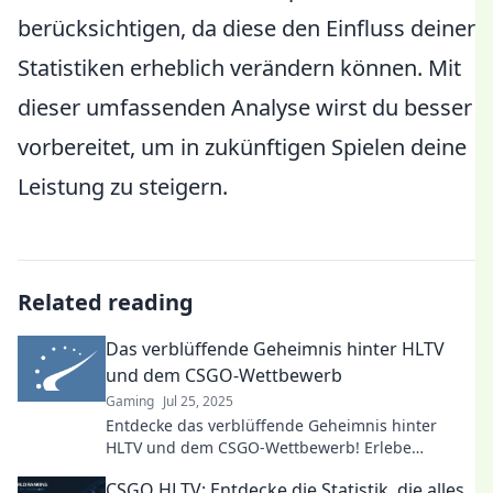
berücksichtigen, da diese den Einfluss deiner
Statistiken erheblich verändern können. Mit
dieser umfassenden Analyse wirst du besser
vorbereitet, um in zukünftigen Spielen deine
Leistung zu steigern.
Related reading
Das verblüffende Geheimnis hinter HLTV
und dem CSGO-Wettbewerb
Gaming
Jul 25, 2025
Entdecke das verblüffende Geheimnis hinter
HLTV und dem CSGO-Wettbewerb! Erlebe
spannende Einblicke und Strategien für
CSGO HLTV: Entdecke die Statistik, die alles
Wettprofi!