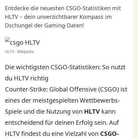
Entdecke die neuesten CSGO-Statistiken mit
HLTV – dein unverzichtbarer Kompass im
Dschungel der Gaming-Daten!
HLTV - Wikipedia
Die wichtigsten CSGO-Statistiken: So nutzt
du HLTV richtig
Counter-Strike: Global Offensive (CSGO) ist
eines der meistgespielten Wettbewerbs-
Spiele und die Nutzung von
HLTV
kann
entscheidend für deinen Erfolg sein. Auf
HLTV findest du eine Vielzahl von
CSGO-