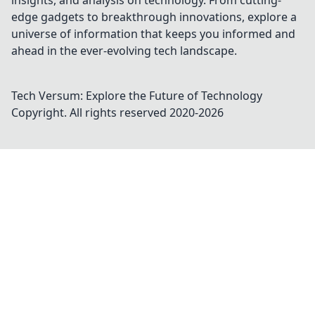
insights, and analysis on technology. From cutting-
edge gadgets to breakthrough innovations, explore a
universe of information that keeps you informed and
ahead in the ever-evolving tech landscape.
Tech Versum: Explore the Future of Technology
Copyright. All rights reserved 2020-
2026