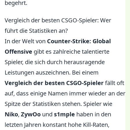
begehrt.
Vergleich der besten CSGO-Spieler: Wer
führt die Statistiken an?
In der Welt von
Counter-Strike: Global
Offensive
gibt es zahlreiche talentierte
Spieler, die sich durch herausragende
Leistungen auszeichnen. Bei einem
Vergleich der besten CSGO-Spieler
fällt oft
auf, dass einige Namen immer wieder an der
Spitze der Statistiken stehen. Spieler wie
Niko
,
ZywOo
und
s1mple
haben in den
letzten Jahren konstant hohe Kill-Raten,