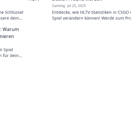
Gaming
Jul 25, 2025
e Schlüssel
Entdecke, wie HLTV-Statistiken in CSGO 
ssere deine
Spiel verändern können! Werde zum Pro
nutze Zahlen als deinen besten Freund
V: Warum
Spiel!
onieren
n Spiel
n für deinen
 Leistungen!