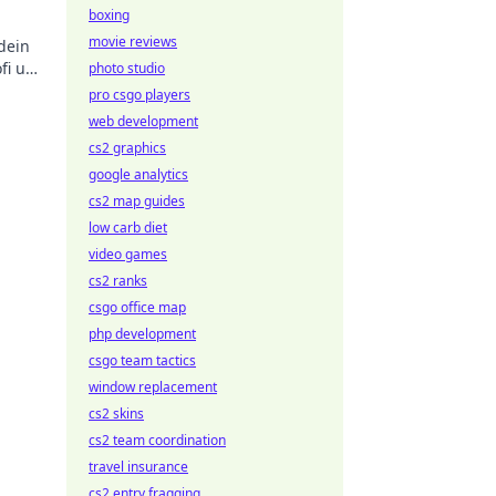
boxing
movie reviews
dein
fi und
photo studio
 im
pro csgo players
web development
cs2 graphics
google analytics
cs2 map guides
low carb diet
video games
cs2 ranks
csgo office map
php development
csgo team tactics
window replacement
cs2 skins
cs2 team coordination
travel insurance
cs2 entry fragging