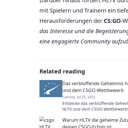
Darüber hinaus fördert HLTV dur
mit Spielern und Trainern ein tie
Herausforderungen der
CS:GO
-W
das Interesse und die Begeisterun
eine engagierte Community aufzu
Related reading
Das verblüffende Geheimnis h
und dem CSGO-Wettbewerb
Gaming
Jul 25, 2025
Entdecke das verblüffende Geheim
HLTV und dem CSGO-Wettbewerb!
spannende Einblicke und Strategi
Warum HLTV die geheime Zuta
Wettprofi!
deinen CSGO-Erfolg ist