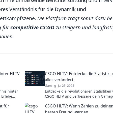
ch ihre umfassende Berichterstattung und Inter
feres Verständnis für die Dynamik und
ettkampfszene.
Die Plattform trägt somit dazu bei
g für
competitive CS:GO
zu steigern und langfrist
bauen.
inter HLTV
CSGO HLTV: Entdecke die Statistik, 
alles verändert
Gaming
Jul 25, 2025
nis hinter
Entdecke die revolutionären Statistiken
 Erlebe
CSGO HLTV und verbessere dein Gamep
en für
Zahlen, die Sieger und Verlierer trenne
t für
CSGO HLTV: Wenn Zahlen zu deine
besten Freund werden