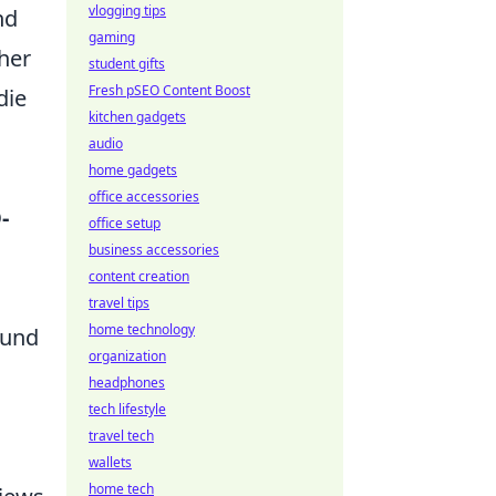
vlogging tips
nd
gaming
her
student gifts
Fresh pSEO Content Boost
die
kitchen gadgets
audio
home gadgets
office accessories
-
office setup
business accessories
content creation
travel tips
home technology
 und
organization
headphones
tech lifestyle
travel tech
wallets
home tech