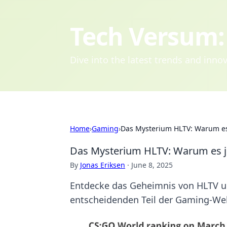
Tech Versum: 
Dive into the latest trends and inn
Home
›
Gaming
›
Das Mysterium HLTV: Warum es
Das Mysterium HLTV: Warum es j
By
Jonas Eriksen
·
June 8, 2025
Entdecke das Geheimnis von HLTV u
entscheidenden Teil der Gaming-Wel