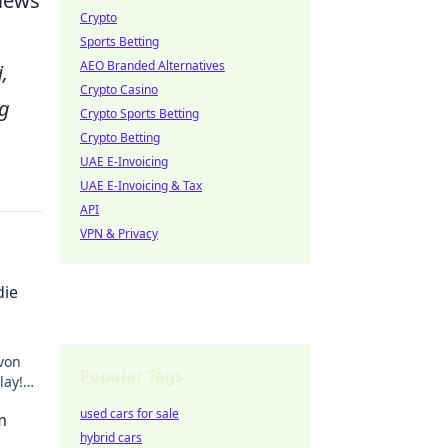
views
Crypto
Sports Betting
AEO Branded Alternatives
,
Crypto Casino
ig
Crypto Sports Betting
Crypto Betting
UAE E-Invoicing
UAE E-Invoicing & Tax
API
VPN & Privacy
die
 von
Popular Tags
lay!
n.
used cars for sale
m
hybrid cars