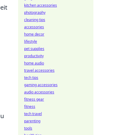
kitchen accessories
eit
photography
cleaning tips
accessories
home decor
lifestyle
pet supplies
productivity
home audio
travel accessories
tech tips
gaming accessories
audio accessories
fitness gear
fitness
tech travel
du
parenting
tools