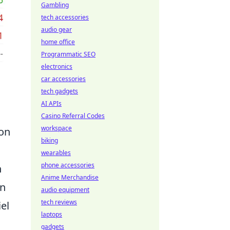
Gambling
tech accessories
audio gear
home office
Programmatic SEO
electronics
car accessories
tech gadgets
AI APIs
Casino Referral Codes
workspace
von
biking
wearables
phone accessories
n
Anime Merchandise
en
audio equipment
tech reviews
el
laptops
gadgets