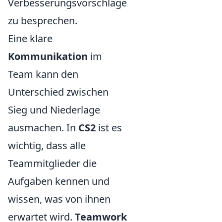
Verbesserungsvorschläge
zu besprechen.
Eine klare
Kommunikation
im
Team kann den
Unterschied zwischen
Sieg und Niederlage
ausmachen. In
CS2
ist es
wichtig, dass alle
Teammitglieder die
Aufgaben kennen und
wissen, was von ihnen
erwartet wird.
Teamwork