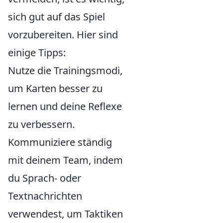
sich gut auf das Spiel
vorzubereiten. Hier sind
einige Tipps:
Nutze die Trainingsmodi,
um Karten besser zu
lernen und deine Reflexe
zu verbessern.
Kommuniziere ständig
mit deinem Team, indem
du Sprach- oder
Textnachrichten
verwendest, um Taktiken