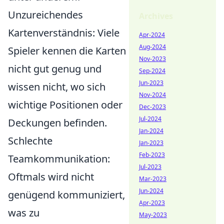
Unzureichendes
Archives
Kartenverständnis: Viele
Apr-2024
Aug-2024
Spieler kennen die Karten
Nov-2023
nicht gut genug und
Sep-2024
Jun-2023
wissen nicht, wo sich
Nov-2024
wichtige Positionen oder
Dec-2023
Jul-2024
Deckungen befinden.
Jan-2024
Schlechte
Jan-2023
Feb-2023
Teamkommunikation:
Jul-2023
Oftmals wird nicht
Mar-2023
Jun-2024
genügend kommuniziert,
Apr-2023
was zu
May-2023