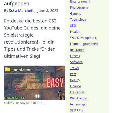
Entertainment
aufpeppen
Photography
By
Sofia Marchetti
·
June 8, 2025
Gaming
Technology
Entdecke die besten CS2
SEO
YouTube Guides, die deine
Health
Spielstrategie
Web Development
revolutionieren! Hol dir
Home Improvement
Tipps und Tricks für den
Insurance
ultimativen Sieg!
Fitness
Software
Travel
Pets
Beauty
Finance
Education
Web Design
Guides For Any Map In CS2 ...
technology
SEO APIs