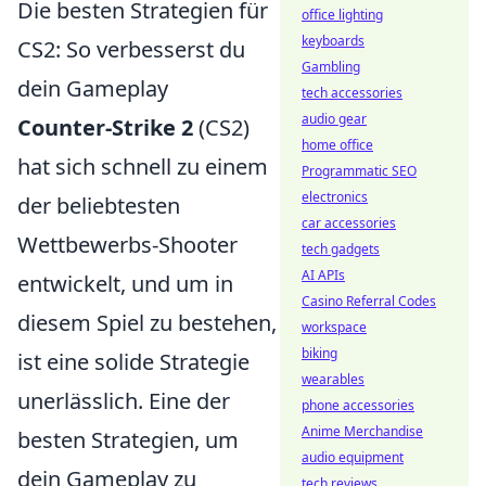
Die besten Strategien für
office lighting
keyboards
CS2: So verbesserst du
Gambling
dein Gameplay
tech accessories
audio gear
Counter-Strike 2
(CS2)
home office
hat sich schnell zu einem
Programmatic SEO
electronics
der beliebtesten
car accessories
Wettbewerbs-Shooter
tech gadgets
AI APIs
entwickelt, und um in
Casino Referral Codes
diesem Spiel zu bestehen,
workspace
biking
ist eine solide Strategie
wearables
unerlässlich. Eine der
phone accessories
Anime Merchandise
besten Strategien, um
audio equipment
dein Gameplay zu
tech reviews