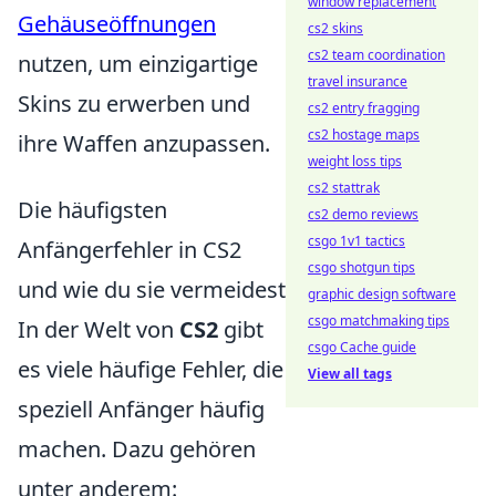
window replacement
Gehäuseöffnungen
cs2 skins
cs2 team coordination
nutzen, um einzigartige
travel insurance
Skins zu erwerben und
cs2 entry fragging
cs2 hostage maps
ihre Waffen anzupassen.
weight loss tips
cs2 stattrak
Die häufigsten
cs2 demo reviews
csgo 1v1 tactics
Anfängerfehler in CS2
csgo shotgun tips
und wie du sie vermeidest
graphic design software
csgo matchmaking tips
In der Welt von
CS2
gibt
csgo Cache guide
es viele häufige Fehler, die
View all tags
speziell Anfänger häufig
machen. Dazu gehören
unter anderem: