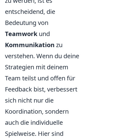
zu werden, ist es
entscheidend, die
Bedeutung von
Teamwork
und
Kommunikation
zu
verstehen. Wenn du deine
Strategien mit deinem
Team teilst und offen für
Feedback bist, verbessert
sich nicht nur die
Koordination, sondern
auch die individuelle
Spielweise. Hier sind