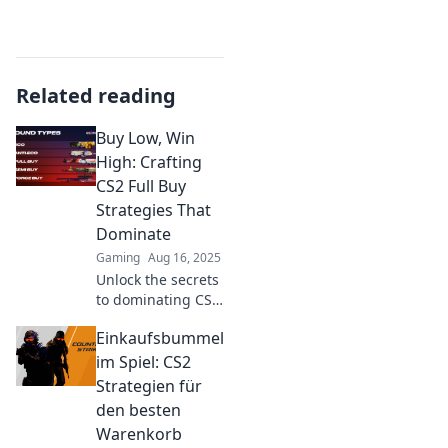
Related reading
Buy Low, Win
High: Crafting
CS2 Full Buy
Strategies That
Dominate
Gaming
Aug 16, 2025
Unlock the secrets
to dominating CS2!
Discover full buy
Einkaufsbummel
strategies that
guarantee victory
im Spiel: CS2
and elevate your
Strategien für
gameplay to the
den besten
next level!
Warenkorb