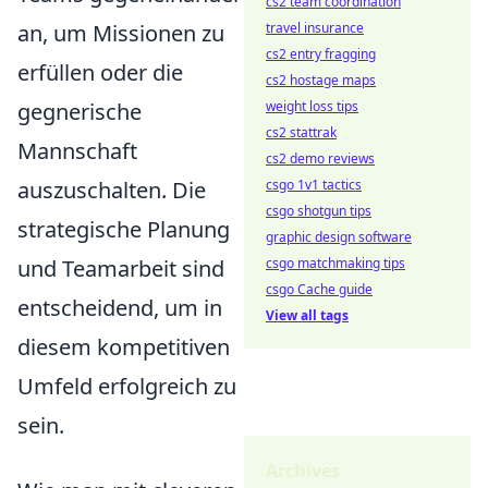
cs2 team coordination
an, um Missionen zu
travel insurance
cs2 entry fragging
erfüllen oder die
cs2 hostage maps
gegnerische
weight loss tips
cs2 stattrak
Mannschaft
cs2 demo reviews
auszuschalten. Die
csgo 1v1 tactics
csgo shotgun tips
strategische Planung
graphic design software
und Teamarbeit sind
csgo matchmaking tips
csgo Cache guide
entscheidend, um in
View all tags
diesem kompetitiven
Umfeld erfolgreich zu
sein.
Archives