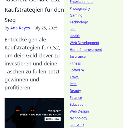
Entertainment
Kaufstrategien für den
Photography
Gaming
Sieg
Technology
By
Ana Reyes
·
July 25, 2025
SEO
Health
Entdecke geniale
Web Development
Kaufstrategien für CS2,
Home Improvement
um dein Geld clever zu
Insurance
investieren und deine
Fitness
Software
Taschen zu füllen. Jetzt
Travel
gewinnen und
Pets
profitieren!
Beauty
Finance
Education
Web Design
technology
SEO APIs