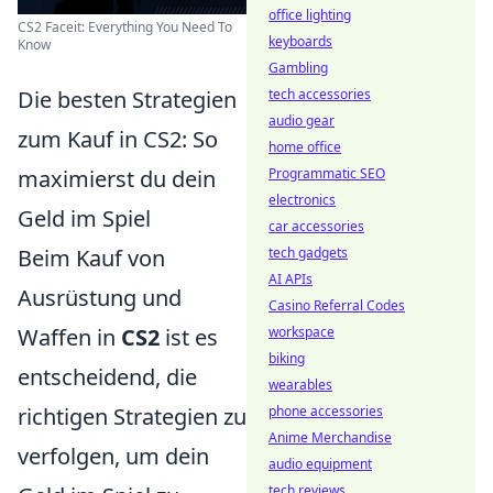
office lighting
CS2 Faceit: Everything You Need To
keyboards
Know
Gambling
Die besten Strategien
tech accessories
audio gear
zum Kauf in CS2: So
home office
maximierst du dein
Programmatic SEO
electronics
Geld im Spiel
car accessories
Beim Kauf von
tech gadgets
AI APIs
Ausrüstung und
Casino Referral Codes
Waffen in
CS2
ist es
workspace
biking
entscheidend, die
wearables
richtigen Strategien zu
phone accessories
Anime Merchandise
verfolgen, um dein
audio equipment
tech reviews