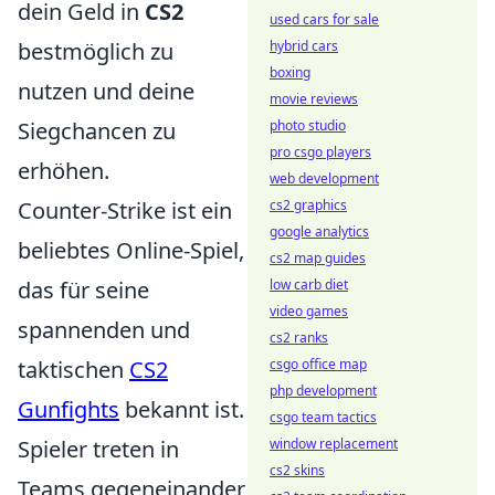
dein Geld in
CS2
used cars for sale
bestmöglich zu
hybrid cars
boxing
nutzen und deine
movie reviews
Siegchancen zu
photo studio
pro csgo players
erhöhen.
web development
Counter-Strike ist ein
cs2 graphics
google analytics
beliebtes Online-Spiel,
cs2 map guides
das für seine
low carb diet
video games
spannenden und
cs2 ranks
taktischen
CS2
csgo office map
php development
Gunfights
bekannt ist.
csgo team tactics
Spieler treten in
window replacement
cs2 skins
Teams gegeneinander