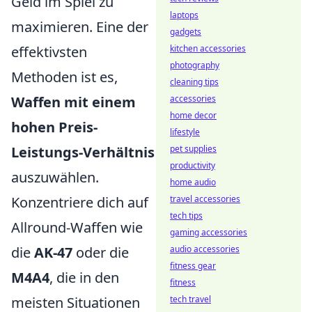
Geld im Spiel zu
laptops
maximieren. Eine der
gadgets
effektivsten
kitchen accessories
photography
Methoden ist es,
cleaning tips
Waffen mit einem
accessories
home decor
hohen Preis-
lifestyle
Leistungs-Verhältnis
pet supplies
productivity
auszuwählen.
home audio
Konzentriere dich auf
travel accessories
tech tips
Allround-Waffen wie
gaming accessories
die
AK-47
oder die
audio accessories
fitness gear
M4A4
, die in den
fitness
meisten Situationen
tech travel