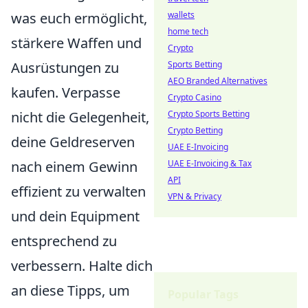
was euch ermöglicht,
wallets
home tech
stärkere Waffen und
Crypto
Ausrüstungen zu
Sports Betting
AEO Branded Alternatives
kaufen. Verpasse
Crypto Casino
nicht die Gelegenheit,
Crypto Sports Betting
Crypto Betting
deine Geldreserven
UAE E-Invoicing
nach einem Gewinn
UAE E-Invoicing & Tax
API
effizient zu verwalten
VPN & Privacy
und dein Equipment
entsprechend zu
verbessern. Halte dich
an diese Tipps, um
Popular Tags