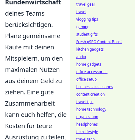
Rundenwirtschaft
travel gear
deines Teams
travel
vlogging tips
berücksichtigen.
gaming
Plane gemeinsame
student gifts
Fresh pSEO Content Boost
Käufe mit deinen
kitchen gadgets
Mitspielern, um den
audio
home gadgets
maximalen Nutzen
office accessories
aus deinem Geld zu
office setup
business accessories
ziehen. Eine gute
content creation
Zusammenarbeit
travel tips
home technology
kann euch helfen, die
organization
Kosten für teure
headphones
tech lifestyle
Ausrüstung zu teilen,
travel tech