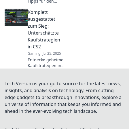
Tipps für den
Einstieg in CS2
Komplett
und erfahre, wie
du dein Geld
ausgestattet
sinnvoll ausgeben
zum Sieg:
kannst! Jetzt
Unterschätzte
klicken und
Kaufstrategien
sparen!
in CS2
Gaming
Jul 25, 2025
Entdecke geheime
Kaufstrategien in
CS2, die dich zum
Sieg führen!
Werde zum
Tech Versum is your go-to source for the latest news,
Meister und
insights, and analysis on technology. From cutting-
übermanne deine
edge gadgets to breakthrough innovations, explore a
Gegner!
universe of information that keeps you informed and
ahead in the ever-evolving tech landscape.