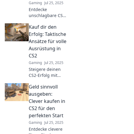
Gaming
Jul 25, 2025
Entdecke
unschlagbare CS2
Strategien für
Kauf dir den
deinen
Einkaufsbummel!
Erfolg: Taktische
Hol dir den besten
Ansätze für volle
Warenkorb und
Ausrüstung in
dominiere im
CS2
Spiel!
Gaming
Jul 25, 2025
Steigere deinen
CS2-Erfolg mit
cleveren Taktiken!
Geld sinnvoll
Entdecke, wie du
die beste
ausgeben:
Ausrüstung für
Clever kaufen in
explosive Siege
CS2 für den
auswählst.
perfekten Start
Gaming
Jul 25, 2025
Entdecke clevere