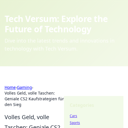
Tech Versum: Explore the
Future of Technology
Dive into the latest trends and innovations in
technology with Tech Versum.
Home
›
Gaming
›
Volles Geld, volle Taschen:
Geniale CS2 Kaufstrategien für
den Sieg
Categories
Volles Geld, volle
Cars
Sports
Taschen: Geniale CS2