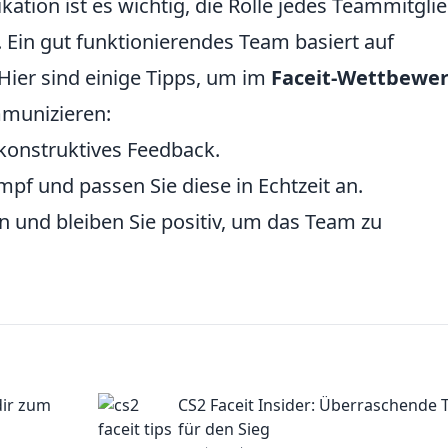
kation ist es wichtig, die Rolle jedes Teammitgli
 Ein gut funktionierendes Team basiert auf
ier sind einige Tipps, um im
Faceit-Wettbewe
mmunizieren:
 konstruktives Feedback.
pf und passen Sie diese in Echtzeit an.
n und bleiben Sie positiv, um das Team zu
 dir zum
CS2 Faceit Insider: Überraschende 
für den Sieg