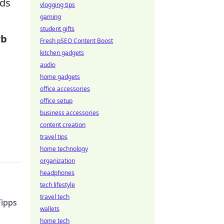
eds
vlogging tips
gaming
student gifts
rb
Fresh pSEO Content Boost
kitchen gadgets
audio
home gadgets
office accessories
office setup
business accessories
content creation
travel tips
home technology
organization
headphones
tech lifestyle
travel tech
Tipps
wallets
home tech