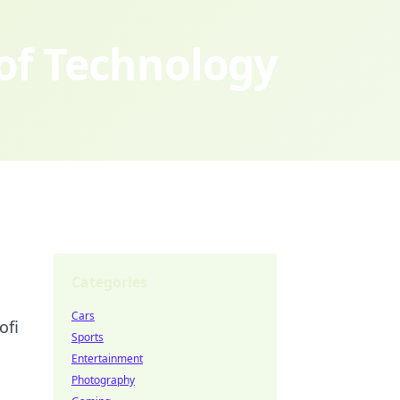
 of Technology
Categories
Cars
ofi
Sports
Entertainment
Photography