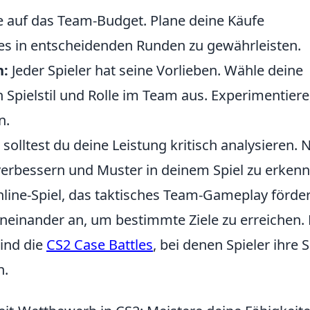
 auf das Team-Budget. Plane deine Käufe
es in entscheidenden Runden zu gewährleisten.
n:
Jeder Spieler hat seine Vorlieben. Wähle deine
Spielstil und Rolle im Team aus. Experimentier
n.
solltest du deine Leistung kritisch analysieren. 
verbessern und Muster in deinem Spiel zu erkenn
Online-Spiel, das taktisches Team-Gameplay förder
eneinander an, um bestimmte Ziele zu erreichen. 
ind die
CS2 Case Battles
, bei denen Spieler ihre 
n.