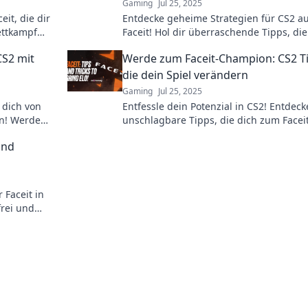
Gaming
Jul 25, 2025
eit, die dir
Entdecke geheime Strategien für CS2 au
ettkampf
Faceit! Hol dir überraschende Tipps, die
 gegen deine
deinen Sieg garantieren. Sei der beste 
CS2 mit
Werde zum Faceit-Champion: CS2 T
in deiner Lobby!
die dein Spiel verändern
Gaming
Jul 25, 2025
 dich von
Entfessle dein Potenzial in CS2! Entdeck
en! Werde
unschlagbare Tipps, die dich zum Facei
gner!
Champion machen. Spiel besser, gewin
und
öfter!
 Faceit in
frei und
te Level!