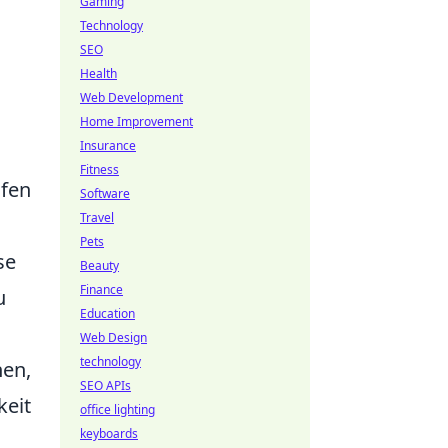
Gaming
Technology
SEO
Health
Web Development
Home Improvement
Insurance
Fitness
lfen
Software
Travel
Pets
se
Beauty
Finance
u
Education
Web Design
technology
nen,
SEO APIs
keit
office lighting
keyboards