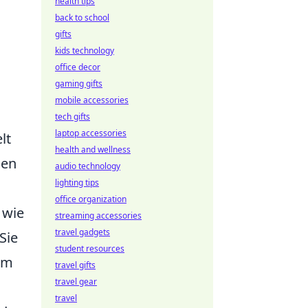
health tips
back to school
gifts
kids technology
office decor
gaming gifts
mobile accessories
tech gifts
laptop accessories
lt
health and wellness
den
audio technology
lighting tips
office organization
 wie
streaming accessories
travel gadgets
Sie
student resources
um
travel gifts
travel gear
travel