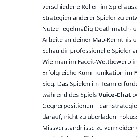
verschiedene Rollen im Spiel aus
Strategien anderer Spieler zu entw
Nutze regelmäßig Deathmatch- u
Arbeite an deiner Map-Kenntnis u
Schau dir professionelle Spieler 
Wie man im Faceit-Wettbewerb in
Erfolgreiche Kommunikation im
Sieg. Das Spielen im Team erford
während des Spiels
Voice-Chat
od
Gegnerpositionen, Teamstrategien
darauf, nicht zu überladen: Fokus
Missverständnisse zu vermeiden u