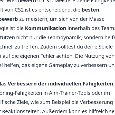
ceit-Wettbewerb in CS2: Meistere deine Fähigkeit
t von CS2 ist es entscheidend, die
besten
tbewerb
zu meistern, um sich von der Masse
gie ist die
Kommunikation
innerhalb des Team
tützen nicht nur die Teamdynamik, sondern helf
hnell zu treffen. Zudem solltest du deine Spiele
 auf die eigenen Fehler achten. Die Nutzung von
i helfen, das eigene Gameplay zu verbessern u
 das
Verbessern der individuellen Fähigkeiten
oning-Fähigkeiten in Aim-Trainer-Tools oder im
fische Ziele, wie zum Beispiel die Verbesserung
 Reaktionszeiten. Außerdem kann es hilfreich se