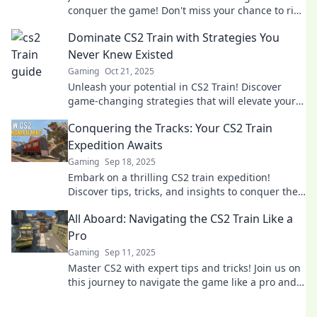
conquer the game! Don't miss your chance to ride
the rails to victory and unlock your potential!
Dominate CS2 Train with Strategies You
Never Knew Existed
Gaming
Oct 21, 2025
Unleash your potential in CS2 Train! Discover
game-changing strategies that will elevate your
gameplay and leave opponents in the dust.
Conquering the Tracks: Your CS2 Train
Expedition Awaits
Gaming
Sep 18, 2025
Embark on a thrilling CS2 train expedition!
Discover tips, tricks, and insights to conquer the
tracks and elevate your gaming adventure.
All Aboard: Navigating the CS2 Train Like a
Pro
Gaming
Sep 11, 2025
Master CS2 with expert tips and tricks! Join us on
this journey to navigate the game like a pro and
elevate your gameplay today!