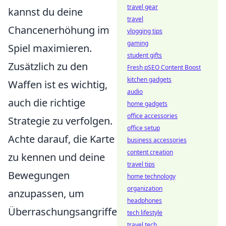
travel gear
kannst du deine
travel
Chancenerhöhung im
vlogging tips
gaming
Spiel maximieren.
student gifts
Zusätzlich zu den
Fresh pSEO Content Boost
kitchen gadgets
Waffen ist es wichtig,
audio
auch die richtige
home gadgets
office accessories
Strategie zu verfolgen.
office setup
Achte darauf, die Karte
business accessories
content creation
zu kennen und deine
travel tips
Bewegungen
home technology
organization
anzupassen, um
headphones
Überraschungsangriffe
tech lifestyle
travel tech