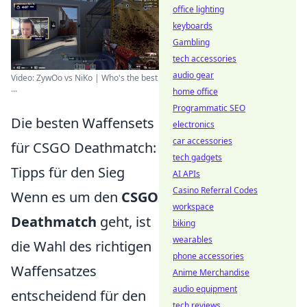
office lighting
keyboards
Gambling
tech accessories
audio gear
Video: ZywOo vs NiKo | Who's the best
...
home office
Programmatic SEO
Die besten Waffensets
electronics
car accessories
für CSGO Deathmatch:
tech gadgets
Tipps für den Sieg
AI APIs
Casino Referral Codes
Wenn es um den
CSGO
workspace
Deathmatch
geht, ist
biking
wearables
die Wahl des richtigen
phone accessories
Waffensatzes
Anime Merchandise
audio equipment
entscheidend für den
tech reviews