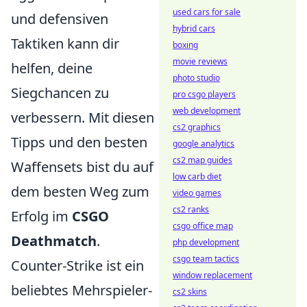
used cars for sale
und defensiven
hybrid cars
Taktiken kann dir
boxing
movie reviews
helfen, deine
photo studio
Siegchancen zu
pro csgo players
web development
verbessern. Mit diesen
cs2 graphics
Tipps und den besten
google analytics
cs2 map guides
Waffensets bist du auf
low carb diet
dem besten Weg zum
video games
cs2 ranks
Erfolg im
CSGO
csgo office map
Deathmatch
.
php development
csgo team tactics
Counter-Strike ist ein
window replacement
beliebtes Mehrspieler-
cs2 skins