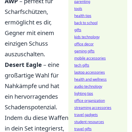
AWP
– perfekt für
parenting
tools
Scharfschützen,
health tips
ermöglicht es dir,
back to school
gifts
Gegner mit einem
kids technology
einzigen Schuss
office decor
gaming gifts
auszuschalten.
mobile accessories
Desert Eagle
– eine
tech gifts
laptop accessories
großartige Wahl für
health and wellness
Nahkämpfe und hat
audio technology
lighting tips
ein hervorragendes
office organization
Schadenspotenzial.
streaming accessories
travel gadgets
Indem du diese Waffen
student resources
in dein Set integrierst,
travel gifts