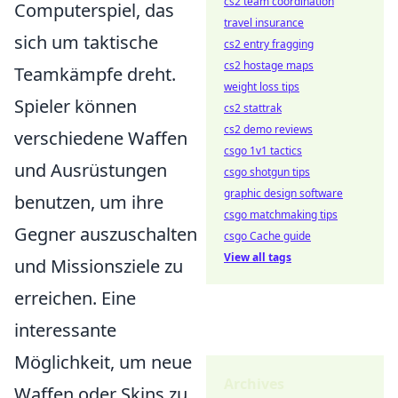
cs2 team coordination
Computerspiel, das
travel insurance
sich um taktische
cs2 entry fragging
cs2 hostage maps
Teamkämpfe dreht.
weight loss tips
Spieler können
cs2 stattrak
cs2 demo reviews
verschiedene Waffen
csgo 1v1 tactics
und Ausrüstungen
csgo shotgun tips
graphic design software
benutzen, um ihre
csgo matchmaking tips
Gegner auszuschalten
csgo Cache guide
View all tags
und Missionsziele zu
erreichen. Eine
interessante
Möglichkeit, um neue
Archives
Waffen oder Skins zu