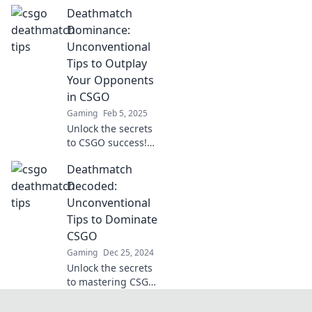
Uncover killer tips
Deathmatch
that will transform
your gameplay and
Dominance:
lead you to victory
Unconventional
in epic deathmatch
Tips to Outplay
battles.
Your Opponents
in CSGO
Gaming
Feb 5, 2025
Unlock the secrets
to CSGO success!
Discover
Deathmatch
unconventional tips
to outsmart and
Decoded:
dominate your
Unconventional
opponents in epic
Tips to Dominate
deathmatches!
CSGO
Gaming
Dec 25, 2024
Unlock the secrets
to mastering CSGO!
Discover
unconventional tips