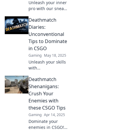
Unleash your inner
pro with our sneaky
tips for CSGO!
Deathmatch
Discover epic
strategies that will
Diaries:
elevate your game
Unconventional
in Deathmatch
Tips to Dominate
Shenanigans!
in CSGO
Gaming
May 18, 2025
Unleash your skills
with
unconventional
Deathmatch
CSGO tips! Discover
strategies to
Shenanigans:
dominate and rise
Crush Your
to the top in
Enemies with
Deathmatch
these CSGO Tips
Diaries!
Gaming
Apr 14, 2025
Dominate your
enemies in CSGO!