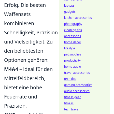
Erfolg. Die besten
laptops
gadgets
Waffensets
kitchen accessories
kombinieren
photography
cleaning tips
Schnelligkeit, Präzision
accessories
und Vielseitigkeit. Zu
home decor
lifestyle
den beliebtesten
pet supplies
Optionen gehören:
productivity
home audio
M4A4
– ideal für den
travel accessories
Mittelfeldbereich,
tech tips
gaming accessories
bietet eine hohe
audio accessories
Feuerrate und
fitness gear
fitness
Präzision.
tech travel