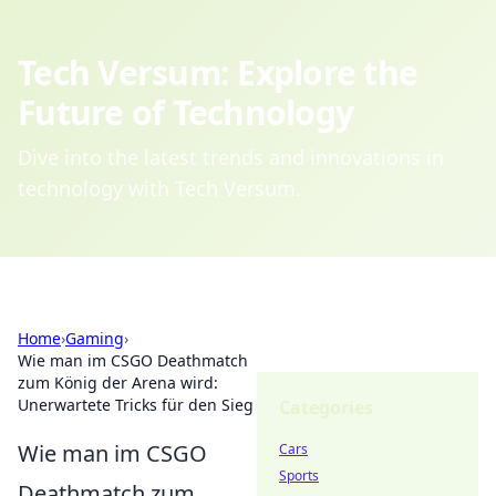
Tech Versum: Explore the
Future of Technology
Dive into the latest trends and innovations in
technology with Tech Versum.
Home
›
Gaming
›
Wie man im CSGO Deathmatch
zum König der Arena wird:
Unerwartete Tricks für den Sieg
Categories
Wie man im CSGO
Cars
Sports
Deathmatch zum