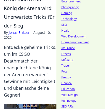
Entertainment
König der Arena wird:
Photography
Gaming
Unerwartete Tricks für
Technology
den Sieg
SEO
Health
By
Jonas Eriksen
·
August 10,
Web Development
2025
Home Improvement
Entdecke geheime Tricks,
Insurance
um im CSGO
Fitness
Software
Deathmatch der
Travel
unangefochtene König
Pets
der Arena zu werden!
Beauty
Gewinne mit Leichtigkeit
Finance
und überrasche deine
Education
Gegner!
Web Design
technology
SEO APIs