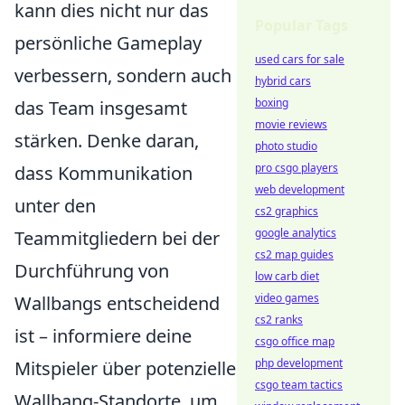
kann dies nicht nur das
Popular Tags
persönliche Gameplay
used cars for sale
verbessern, sondern auch
hybrid cars
boxing
das Team insgesamt
movie reviews
stärken. Denke daran,
photo studio
pro csgo players
dass Kommunikation
web development
unter den
cs2 graphics
google analytics
Teammitgliedern bei der
cs2 map guides
Durchführung von
low carb diet
video games
Wallbangs entscheidend
cs2 ranks
ist – informiere deine
csgo office map
php development
Mitspieler über potenzielle
csgo team tactics
Wallbang-Standorte, um