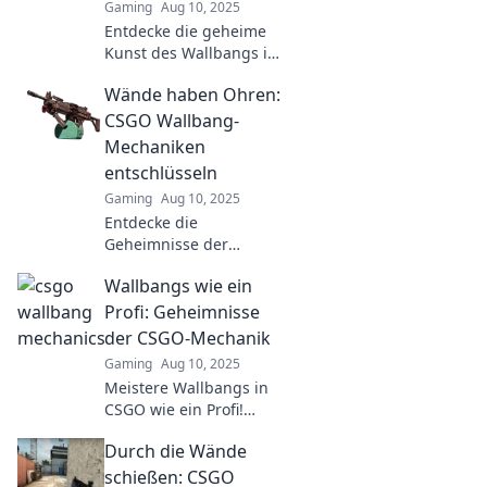
Gaming
Aug 10, 2025
Entdecke die geheime
Kunst des Wallbangs in
CSGO und verwandle
Wände haben Ohren:
deine Spielweise mit
diesen überraschenden
CSGO Wallbang-
Tricks und Strategien!
Mechaniken
entschlüsseln
Gaming
Aug 10, 2025
Entdecke die
Geheimnisse der
Wallbang-Mechaniken
Wallbangs wie ein
in CSGO. Maximale
Trefferquote und
Profi: Geheimnisse
strategische Vorteile –
der CSGO-Mechanik
lerne, wie du Wände
Gaming
Aug 10, 2025
zum Leuchten bringst!
Meistere Wallbangs in
CSGO wie ein Profi!
Entdecke geheime
Durch die Wände
Mechaniken und
steigere dein Gameplay
schießen: CSGO