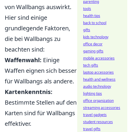
parenting
von Wallbangs auswirkt.
tools
health tips
Hier sind einige
back to school
grundlegende Faktoren,
gifts
kids technology
die bei Wallbangs zu
office decor
beachten sind:
gaming gifts
mobile accessories
Waffenwahl:
Einige
tech gifts
Waffen eignen sich besser
laptop accessories
health and wellness
für Wallbangs als andere.
audio technology
Kartenkenntnis:
lighting tips
office organization
Bestimmte Stellen auf den
streaming accessories
Karten sind für Wallbangs
travel gadgets
student resources
effektiver.
travel gifts