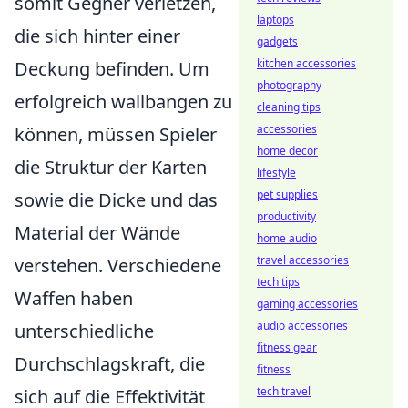
somit Gegner verletzen,
laptops
die sich hinter einer
gadgets
kitchen accessories
Deckung befinden. Um
photography
erfolgreich wallbangen zu
cleaning tips
accessories
können, müssen Spieler
home decor
die Struktur der Karten
lifestyle
pet supplies
sowie die Dicke und das
productivity
Material der Wände
home audio
travel accessories
verstehen. Verschiedene
tech tips
Waffen haben
gaming accessories
audio accessories
unterschiedliche
fitness gear
Durchschlagskraft, die
fitness
tech travel
sich auf die Effektivität