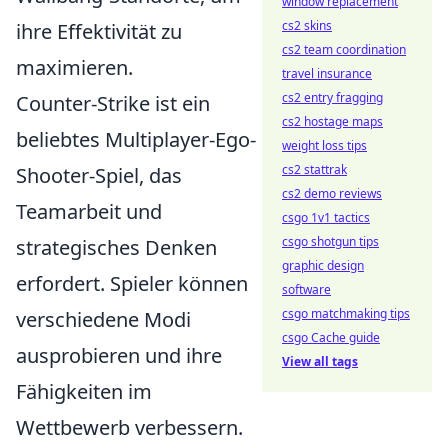
window replacement
cs2 skins
ihre Effektivität zu
cs2 team coordination
maximieren.
travel insurance
cs2 entry fragging
Counter-Strike ist ein
cs2 hostage maps
beliebtes Multiplayer-Ego-
weight loss tips
cs2 stattrak
Shooter-Spiel, das
cs2 demo reviews
Teamarbeit und
csgo 1v1 tactics
csgo shotgun tips
strategisches Denken
graphic design
erfordert. Spieler können
software
csgo matchmaking tips
verschiedene Modi
csgo Cache guide
ausprobieren und ihre
View all tags
Fähigkeiten im
Wettbewerb verbessern.