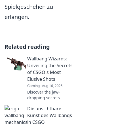
Spielgeschehen zu
erlangen.
Related reading
Wallbang Wizards:
Unveiling the Secrets
of CSGO's Most
Elusive Shots
Gaming
Aug 16, 2025
Discover the jaw-
dropping secrets
behind CSGO's most
Die unsichtbare
elusive wallbang shots
and elevate your
Kunst des Wallbangs
gameplay to legendary
in CSGO
status!