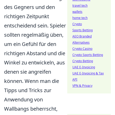
travel tech
des Gegners und den
wallets
richtigen Zeitpunkt
home tech
Crypto
entscheidend sein. Spieler
Sports Betting
sollten regelmäßig üben,
AEO Branded
Alternatives
um ein Gefühl für den
Crypto Casino
richtigen Abstand und die
Crypto Sports Betting
Crypto Betting
Winkel zu entwickeln, aus
UAE E-Invoicing
denen sie angreifen
UAE E-Invoicing & Tax
API
können. Wenn man die
VPN & Privacy
Tipps und Tricks zur
Anwendung von
Wallbangs beherrscht,