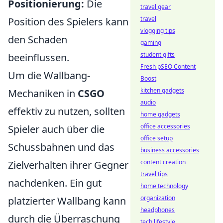
Positionierung:
Die
travel gear
travel
Position des Spielers kann
vlogging tips
den Schaden
gaming
student gifts
beeinflussen.
Fresh pSEO Content
Um die Wallbang-
Boost
kitchen gadgets
Mechaniken in
CSGO
audio
effektiv zu nutzen, sollten
home gadgets
office accessories
Spieler auch über die
office setup
Schussbahnen und das
business accessories
content creation
Zielverhalten ihrer Gegner
travel tips
nachdenken. Ein gut
home technology
organization
platzierter Wallbang kann
headphones
durch die Überraschung
tech lifestyle