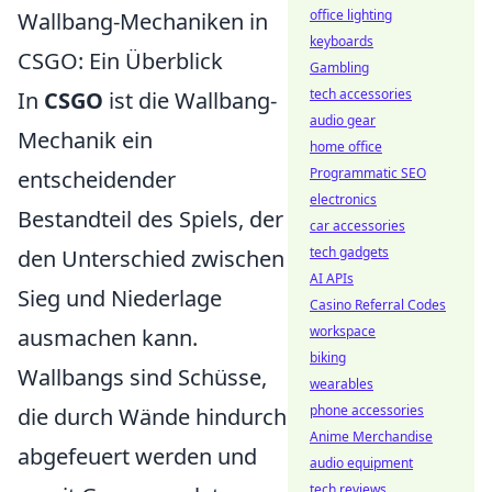
office lighting
Wallbang-Mechaniken in
keyboards
CSGO: Ein Überblick
Gambling
tech accessories
In
CSGO
ist die Wallbang-
audio gear
Mechanik ein
home office
Programmatic SEO
entscheidender
electronics
Bestandteil des Spiels, der
car accessories
tech gadgets
den Unterschied zwischen
AI APIs
Sieg und Niederlage
Casino Referral Codes
workspace
ausmachen kann.
biking
Wallbangs sind Schüsse,
wearables
phone accessories
die durch Wände hindurch
Anime Merchandise
abgefeuert werden und
audio equipment
tech reviews