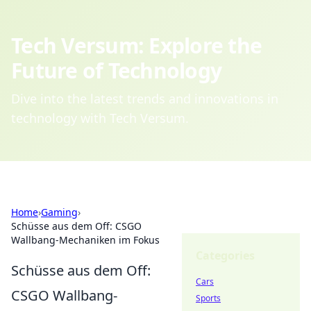
Tech Versum: Explore the
Future of Technology
Dive into the latest trends and innovations in
technology with Tech Versum.
Home
›
Gaming
›
Schüsse aus dem Off: CSGO
Wallbang-Mechaniken im Fokus
Categories
Schüsse aus dem Off:
Cars
CSGO Wallbang-
Sports